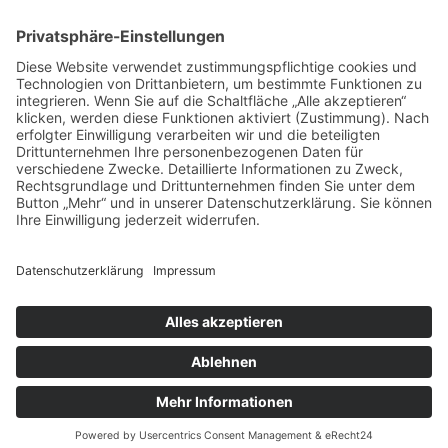
Zeppelinring 36
88400 Biberach
Telefon 073 51 - 580 95 80
Fax 073 51 - 580 958 99
kanzlei@solutio-schneider.de
Impressum
Datenschutz