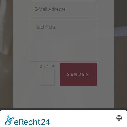
=
8 + 11
SENDEN