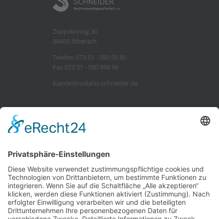
Zeppelinring 36
88400 Biberach
Telefon 073 51 - 580 95 80
Fax 073 51 - 580 958 99
kanzlei@solutio-schneider.de
Impressum
Datenschutz